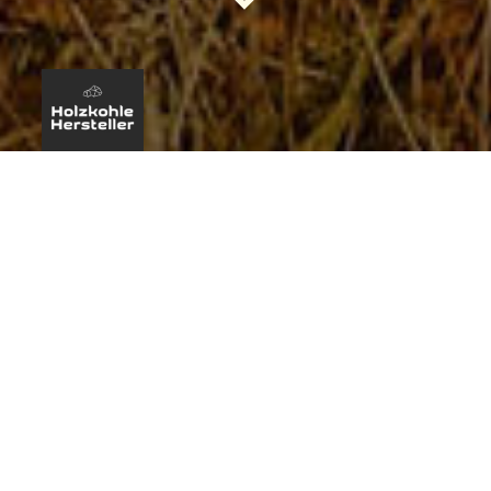
UNSERE PRODUKTION
Unsere Holzkohleproduktion steht für ökologische
Nachhaltigkeit und höchste Qualität. Wir setzen auf nachhaltige
Forstwirtschaft, wodurch wir sicherstellen, dass nur Bäume
gefällt werden, die am Ende ihres Lebenszyklus stehen. Wir
verwenden fortschrittliche Technologien, um den
Holzkohleherstellungsprozess umweltfreundlich zu gestalten,
wodurch Emissionen minimiert und Abfälle reduziert werden.
Unsere Holzkohle eignet sich sowohl für industrielle
Anwendungen als auch für den Privatgebrauch und überzeugt
durch ihre hohe Brenndauer und geringe Rauchentwicklung.
Wir setzen auf Verpackungsmaterialien aus Recycling und
bieten eine umweltfreundliche Alternative für Kunden, die
Holzkohle benötigen. Damit tragen wir zum Schutz unserer